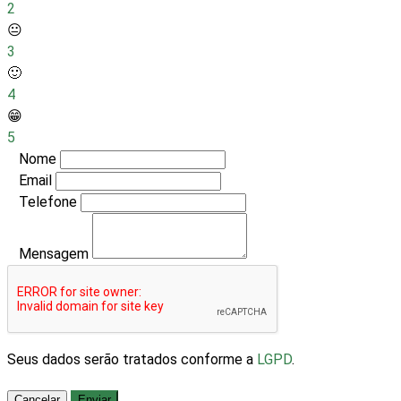
2
😐
3
🙂
4
😁
5
Nome
Email
Telefone
Mensagem
Seus dados serão tratados conforme a
LGPD
.
Cancelar
Enviar