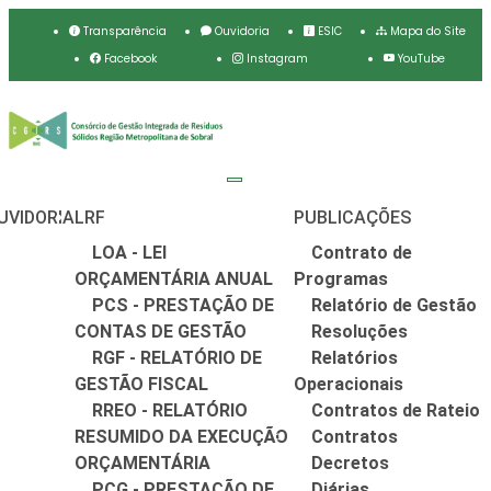
Transparência
Ouvidoria
ESIC
Mapa do Site
Facebook
Instagram
YouTube
UVIDORIA
LRF
PUBLICAÇÕES
LOA - LEI
Contrato de
ORÇAMENTÁRIA ANUAL
Programas
PCS - PRESTAÇÃO DE
Relatório de Gestão
CONTAS DE GESTÃO
Resoluções
RGF - RELATÓRIO DE
Relatórios
GESTÃO FISCAL
Operacionais
RREO - RELATÓRIO
Contratos de Rateio
RESUMIDO DA EXECUÇÃO
Contratos
ORÇAMENTÁRIA
Decretos
PCG - PRESTAÇÃO DE
Diárias