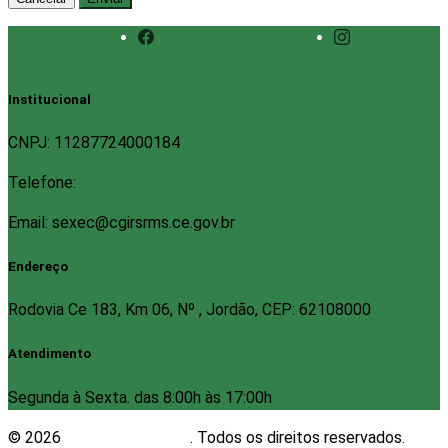
Institucional
CNPJ: 11287724000184
Telefone:
Email: sexec@cgirsrms.ce.gov.br
Endereço
Rodovia Ce 183, Km 06, Nº , Jordão, CEP: 62108000
Atendimento
Segunda à Sexta. das 8:00h às 17:00h
© 2026
Plugwin Sistemas
. Todos os direitos reservados.