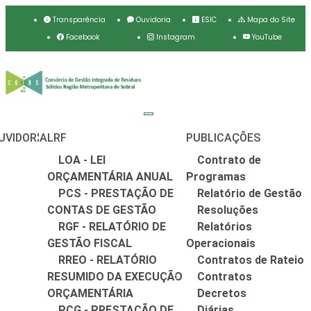
Transparência
Ouvidoria
ESIC
Mapa do Site
Facebook
Instagram
YouTube
UVIDORIA
LRF
PUBLICAÇÕES
LOA - LEI
Contrato de
ORÇAMENTÁRIA ANUAL
Programas
PCS - PRESTAÇÃO DE
Relatório de Gestão
CONTAS DE GESTÃO
Resoluções
RGF - RELATÓRIO DE
Relatórios
GESTÃO FISCAL
Operacionais
RREO - RELATÓRIO
Contratos de Rateio
RESUMIDO DA EXECUÇÃO
Contratos
ORÇAMENTÁRIA
Decretos
PCG - PRESTAÇÃO DE
Diárias