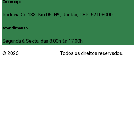
Endereço
Rodovia Ce 183, Km 06, Nº , Jordão, CEP: 62108000
Atendimento
Segunda à Sexta. das 8:00h às 17:00h
© 2026
Plugwin Sistemas
. Todos os direitos reservados.