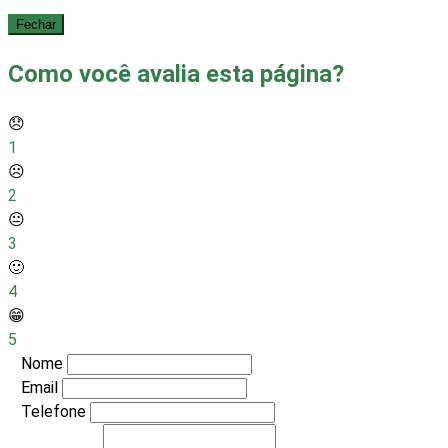
Fechar
Como você avalia esta página?
😞
1
☹️
2
😐
3
🙂
4
😁
5
Nome
Email
Telefone