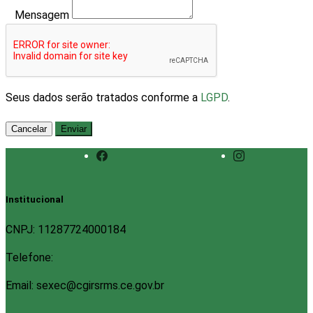
Mensagem
Seus dados serão tratados conforme a
LGPD
.
Cancelar
Enviar
Institucional
CNPJ: 11287724000184
Telefone:
Email: sexec@cgirsrms.ce.gov.br