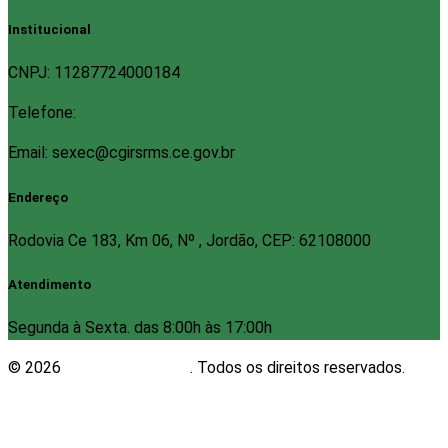
Institucional
CNPJ: 11287724000184
Telefone:
Email: sexec@cgirsrms.ce.gov.br
Endereço
Rodovia Ce 183, Km 06, Nº , Jordão, CEP: 62108000
Atendimento
Segunda à Sexta. das 8:00h às 17:00h
© 2026
Plugwin Sistemas
. Todos os direitos reservados.