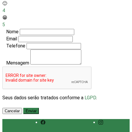
🙂
4
😁
5
Nome
Email
Telefone
Mensagem
Seus dados serão tratados conforme a
LGPD
.
Cancelar
Enviar