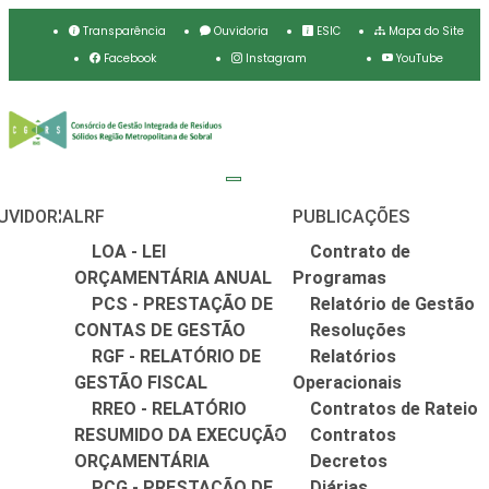
Transparência
Ouvidoria
ESIC
Mapa do Site
Facebook
Instagram
YouTube
UVIDORIA
LRF
PUBLICAÇÕES
LOA - LEI
Contrato de
ORÇAMENTÁRIA ANUAL
Programas
PCS - PRESTAÇÃO DE
Relatório de Gestão
CONTAS DE GESTÃO
Resoluções
RGF - RELATÓRIO DE
Relatórios
GESTÃO FISCAL
Operacionais
RREO - RELATÓRIO
Contratos de Rateio
RESUMIDO DA EXECUÇÃO
Contratos
ORÇAMENTÁRIA
Decretos
PCG - PRESTAÇÃO DE
Diárias