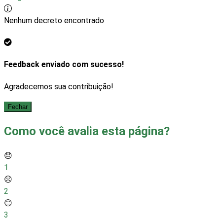
Nenhum decreto encontrado
Feedback enviado com sucesso!
Agradecemos sua contribuição!
Fechar
Como você avalia esta página?
😞
1
☹️
2
😐
3