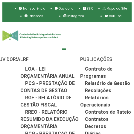
Transparência
Ouvidoria
ESIC
Mapa do Site
Facebook
Instagram
YouTube
UVIDORIA
LRF
PUBLICAÇÕES
LOA - LEI
Contrato de
ORÇAMENTÁRIA ANUAL
Programas
PCS - PRESTAÇÃO DE
Relatório de Gestão
CONTAS DE GESTÃO
Resoluções
RGF - RELATÓRIO DE
Relatórios
GESTÃO FISCAL
Operacionais
RREO - RELATÓRIO
Contratos de Rateio
RESUMIDO DA EXECUÇÃO
Contratos
ORÇAMENTÁRIA
Decretos
PCG - PRESTAÇÃO DE
Diárias