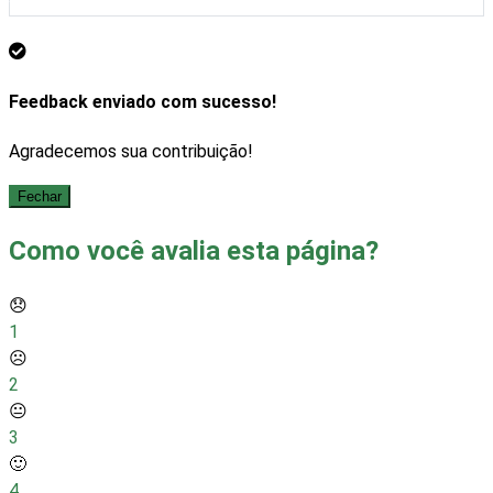
Visualizar
Feedback enviado com sucesso!
Agradecemos sua contribuição!
Fechar
Como você avalia esta página?
😞
1
☹️
2
😐
3
🙂
4