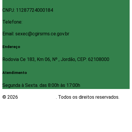
CNPJ: 11287724000184
Telefone:
Email: sexec@cgirsrms.ce.gov.br
Endereço
Rodovia Ce 183, Km 06, Nº , Jordão, CEP: 62108000
Atendimento
Segunda à Sexta. das 8:00h às 17:00h
© 2026
Plugwin Sistemas
. Todos os direitos reservados.