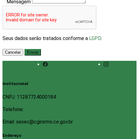
Mensagem
Seus dados serão tratados conforme a
LGPD
.
Cancelar
Enviar
Institucional
CNPJ: 11287724000184
Telefone:
Email: sexec@cgirsrms.ce.gov.br
Endereço