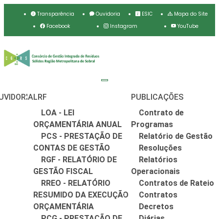
Transparência
Ouvidoria
ESIC
Mapa do Site
Facebook
Instagram
YouTube
UVIDORIA
LRF
PUBLICAÇÕES
LOA - LEI
Contrato de
ORÇAMENTÁRIA ANUAL
Programas
PCS - PRESTAÇÃO DE
Relatório de Gestão
CONTAS DE GESTÃO
Resoluções
RGF - RELATÓRIO DE
Relatórios
GESTÃO FISCAL
Operacionais
RREO - RELATÓRIO
Contratos de Rateio
RESUMIDO DA EXECUÇÃO
Contratos
ORÇAMENTÁRIA
Decretos
PCG - PRESTAÇÃO DE
Diárias