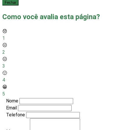
Fechar
Como você avalia esta página?
😞
1
☹️
2
😐
3
🙂
4
😁
5
Nome
Email
Telefone