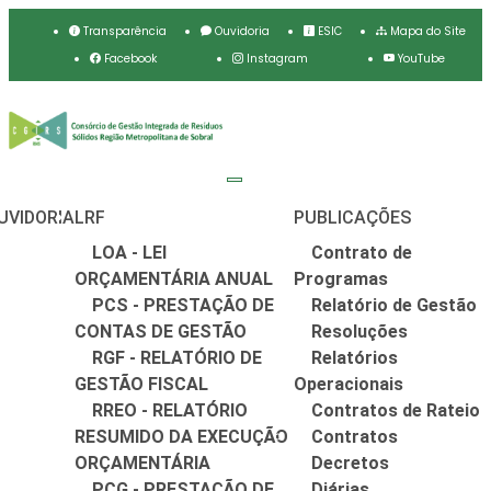
Transparência
Ouvidoria
ESIC
Mapa do Site
Facebook
Instagram
YouTube
UVIDORIA
LRF
PUBLICAÇÕES
LOA - LEI
Contrato de
ORÇAMENTÁRIA ANUAL
Programas
PCS - PRESTAÇÃO DE
Relatório de Gestão
CONTAS DE GESTÃO
Resoluções
RGF - RELATÓRIO DE
Relatórios
GESTÃO FISCAL
Operacionais
RREO - RELATÓRIO
Contratos de Rateio
RESUMIDO DA EXECUÇÃO
Contratos
ORÇAMENTÁRIA
Decretos
PCG - PRESTAÇÃO DE
Diárias