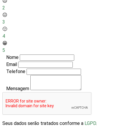
☹️
2
😐
3
🙂
4
😁
5
Nome
Email
Telefone
Mensagem
Seus dados serão tratados conforme a
LGPD
.