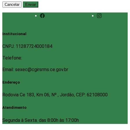
Cancelar
Enviar
Institucional
CNPJ: 11287724000184
Telefone:
Email: sexec@cgirsrms.ce.gov.br
Endereço
Rodovia Ce 183, Km 06, Nº , Jordão, CEP: 62108000
Atendimento
Segunda à Sexta. das 8:00h às 17:00h