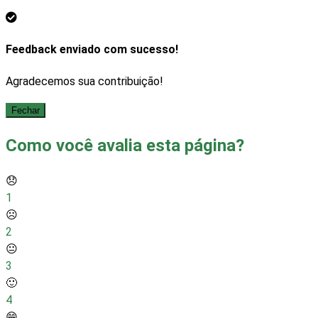
Feedback enviado com sucesso!
Agradecemos sua contribuição!
Fechar
Como você avalia esta página?
😞
1
☹️
2
😐
3
🙂
4
😁