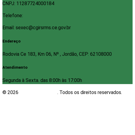
CNPJ: 11287724000184
Telefone:
Email: sexec@cgirsrms.ce.gov.br
Endereço
Rodovia Ce 183, Km 06, Nº , Jordão, CEP: 62108000
Atendimento
Segunda à Sexta. das 8:00h às 17:00h
© 2026
Plugwin Sistemas
. Todos os direitos reservados.