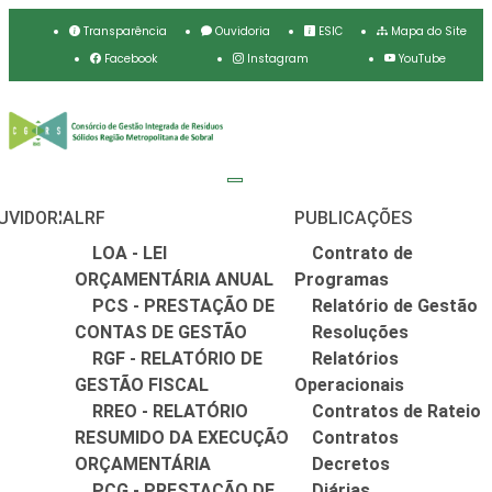
Transparência
Ouvidoria
ESIC
Mapa do Site
Facebook
Instagram
YouTube
UVIDORIA
LRF
PUBLICAÇÕES
LOA - LEI
Contrato de
ORÇAMENTÁRIA ANUAL
Programas
PCS - PRESTAÇÃO DE
Relatório de Gestão
CONTAS DE GESTÃO
Resoluções
RGF - RELATÓRIO DE
Relatórios
GESTÃO FISCAL
Operacionais
RREO - RELATÓRIO
Contratos de Rateio
RESUMIDO DA EXECUÇÃO
Contratos
ORÇAMENTÁRIA
Decretos
PCG - PRESTAÇÃO DE
Diárias