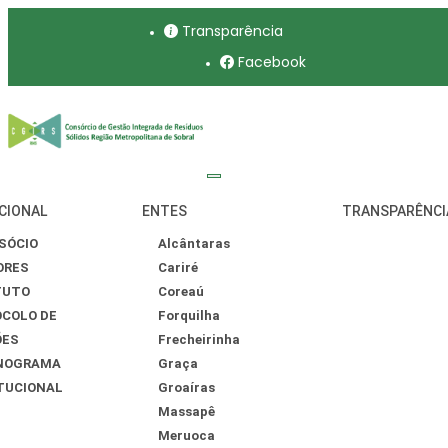
Transparência
Facebook
CIONAL
ENTES
TRANSPARÊNCI
SÓCIO
Alcântaras
ORES
Cariré
TUTO
Coreaú
COLO DE
Forquilha
ÕES
Frecheirinha
NOGRAMA
Graça
TUCIONAL
Groaíras
Massapê
Meruoca