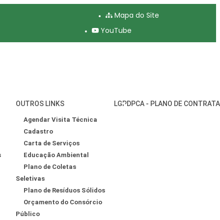
Mapa do Site
YouTube
OUTROS LINKS
LGPD
PCA - PLANO DE CONTRAT
Agendar Visita Técnica
Cadastro
Carta de Serviços
s
Educação Ambiental
Plano de Coletas
Seletivas
Plano de Resíduos Sólidos
Orçamento do Consórcio
Público