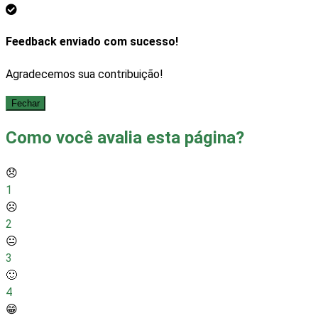
Feedback enviado com sucesso!
Agradecemos sua contribuição!
Fechar
Como você avalia esta página?
😞
1
☹️
2
😐
3
🙂
4
😁