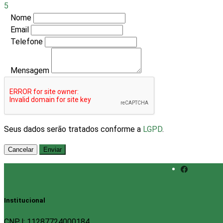
5
Nome
Email
Telefone
Mensagem
Seus dados serão tratados conforme a
LGPD
.
Cancelar
Enviar
Institucional
CNPJ: 11287724000184