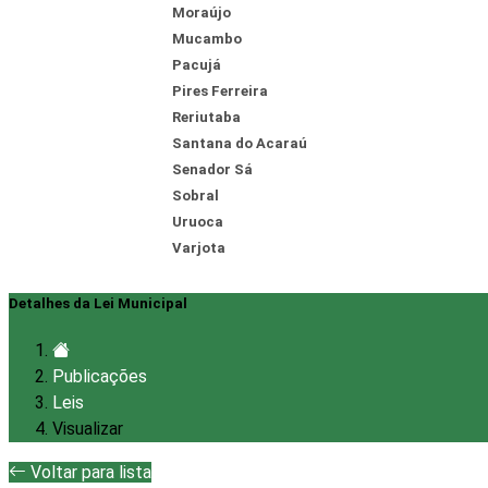
Moraújo
Mucambo
Pacujá
Pires Ferreira
Reriutaba
Santana do Acaraú
Senador Sá
Sobral
Uruoca
Varjota
Detalhes da Lei Municipal
Publicações
Leis
Visualizar
Voltar para lista