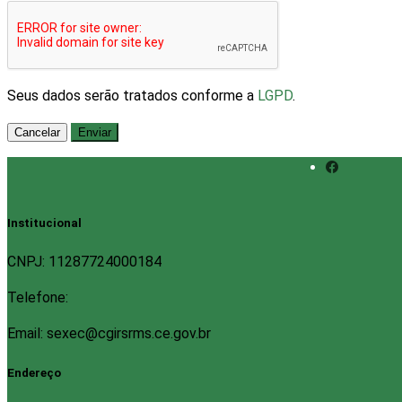
Seus dados serão tratados conforme a
LGPD
.
Cancelar
Enviar
Institucional
CNPJ: 11287724000184
Telefone:
Email: sexec@cgirsrms.ce.gov.br
Endereço