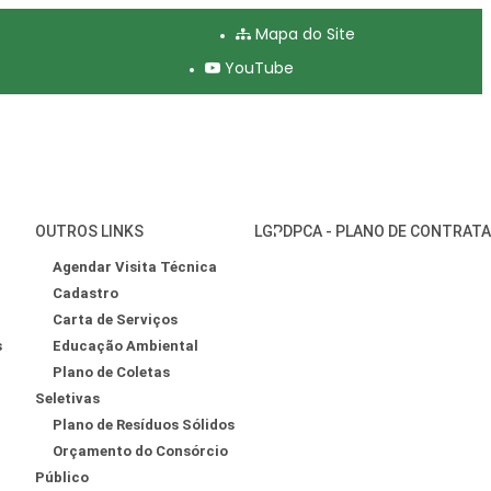
Mapa do Site
YouTube
OUTROS LINKS
LGPD
PCA - PLANO DE CONTRAT
Agendar Visita Técnica
Cadastro
Carta de Serviços
s
Educação Ambiental
Plano de Coletas
Seletivas
Plano de Resíduos Sólidos
Orçamento do Consórcio
Público