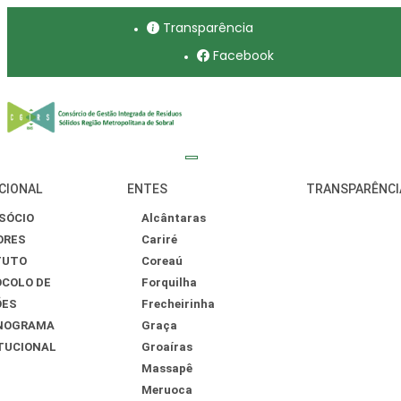
Transparência
Facebook
CIONAL
ENTES
TRANSPARÊNCI
SÓCIO
Alcântaras
ORES
Cariré
TUTO
Coreaú
COLO DE
Forquilha
ÕES
Frecheirinha
NOGRAMA
Graça
TUCIONAL
Groaíras
Massapê
Meruoca