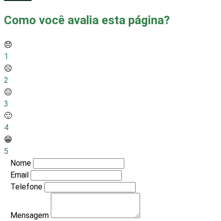
Como você avalia esta página?
😞
1
☹️
2
😐
3
🙂
4
😁
5
Nome
Email
Telefone
Mensagem