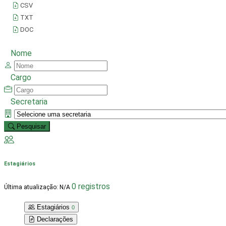
CSV
TXT
DOC
Nome
Cargo
Secretaria
Limpar Filtros
Pesquisar
Estagiários
0 registros
Última atualização: N/A
Estagiários
0
Declarações