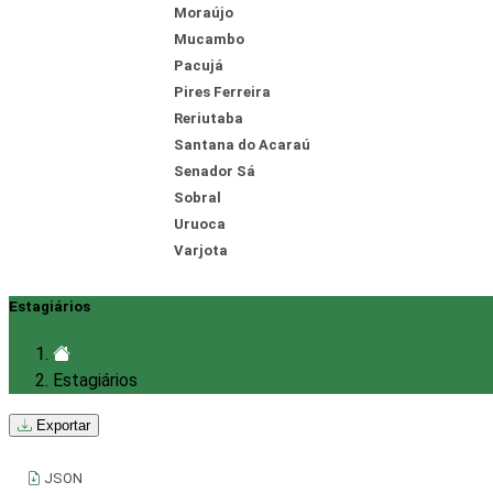
Moraújo
Mucambo
Pacujá
Pires Ferreira
Reriutaba
Santana do Acaraú
Senador Sá
Sobral
Uruoca
Varjota
Estagiários
Estagiários
Exportar
JSON