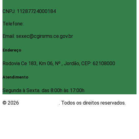
CNPJ: 11287724000184
Telefone:
Email: sexec@cgirsrms.ce.gov.br
Endereço
Rodovia Ce 183, Km 06, Nº , Jordão, CEP: 62108000
Atendimento
Segunda à Sexta. das 8:00h às 17:00h
© 2026
Plugwin Sistemas
. Todos os direitos reservados.