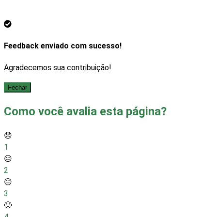
Feedback enviado com sucesso!
Agradecemos sua contribuição!
Fechar
Como você avalia esta página?
😞
1
☹️
2
😐
3
🙂
4