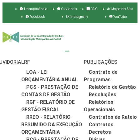
Transparência
Ouvidoria
ESIC
Mapa do Site
Facebook
Instagram
YouTube
UVIDORIA
LRF
PUBLICAÇÕES
LOA - LEI
Contrato de
ORÇAMENTÁRIA ANUAL
Programas
PCS - PRESTAÇÃO DE
Relatório de Gestão
CONTAS DE GESTÃO
Resoluções
RGF - RELATÓRIO DE
Relatórios
GESTÃO FISCAL
Operacionais
RREO - RELATÓRIO
Contratos de Rateio
RESUMIDO DA EXECUÇÃO
Contratos
ORÇAMENTÁRIA
Decretos
PCG - PRESTAÇÃO DE
Diárias