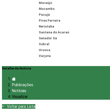
Moraújo
Mucambo
Pacujá
Pires Ferreira
Reriutaba
Santana do Acaraú
Senador Sá
Sobral
Uruoca
Varjota
Detalhe da Notícia
Publicações
Notícias
Visualizar
Voltar para Lista