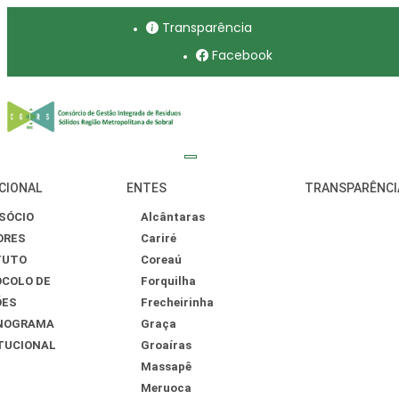
Transparência
Facebook
CIONAL
ENTES
TRANSPARÊNCI
SÓCIO
Alcântaras
ORES
Cariré
TUTO
Coreaú
COLO DE
Forquilha
ÕES
Frecheirinha
NOGRAMA
Graça
TUCIONAL
Groaíras
Massapê
Meruoca