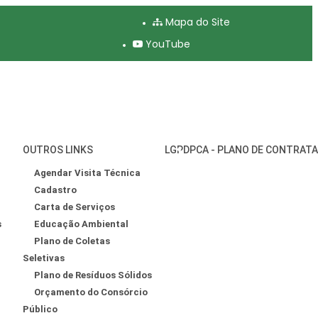
Mapa do Site
YouTube
OUTROS LINKS
LGPD
PCA - PLANO DE CONTRAT
Agendar Visita Técnica
Cadastro
Carta de Serviços
s
Educação Ambiental
Plano de Coletas
Seletivas
Plano de Resíduos Sólidos
Orçamento do Consórcio
Público