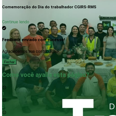
Comemoração do Dia do trabalhador CGIRS-RMS
Continue lendo
Feedback enviado com sucesso!
Agradecemos sua contribuição!
Fechar
Como você avalia esta página?
😞
1
☹️
2
😐