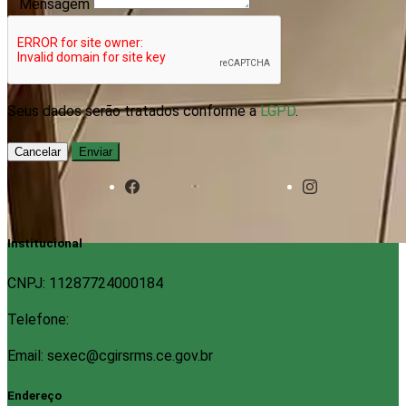
Mensagem
Seus dados serão tratados conforme a
LGPD
.
Cancelar
Enviar
Institucional
CNPJ: 11287724000184
Telefone:
Email: sexec@cgirsrms.ce.gov.br
Endereço