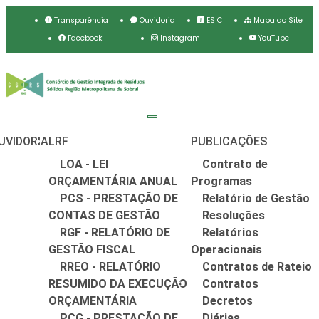
Transparência
Ouvidoria
ESIC
Mapa do Site
Facebook
Instagram
YouTube
UVIDORIA
LRF
PUBLICAÇÕES
LOA - LEI
Contrato de
ORÇAMENTÁRIA ANUAL
Programas
PCS - PRESTAÇÃO DE
Relatório de Gestão
CONTAS DE GESTÃO
Resoluções
RGF - RELATÓRIO DE
Relatórios
GESTÃO FISCAL
Operacionais
RREO - RELATÓRIO
Contratos de Rateio
RESUMIDO DA EXECUÇÃO
Contratos
ORÇAMENTÁRIA
Decretos
PCG - PRESTAÇÃO DE
Diárias