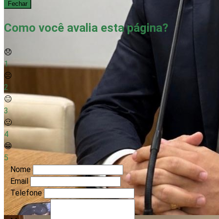
Fechar
Como você avalia esta página?
😞
1
☹️
2
😐
3
🙂
4
😁
5
Nome
Email
Telefone