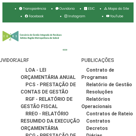
Transparência
Ouvidoria
ESIC
Mapa do Site
Facebook
Instagram
YouTube
UVIDORIA
LRF
PUBLICAÇÕES
LOA - LEI
Contrato de
ORÇAMENTÁRIA ANUAL
Programas
PCS - PRESTAÇÃO DE
Relatório de Gestão
CONTAS DE GESTÃO
Resoluções
RGF - RELATÓRIO DE
Relatórios
GESTÃO FISCAL
Operacionais
RREO - RELATÓRIO
Contratos de Rateio
RESUMIDO DA EXECUÇÃO
Contratos
ORÇAMENTÁRIA
Decretos
PCG - PRESTAÇÃO DE
Diárias