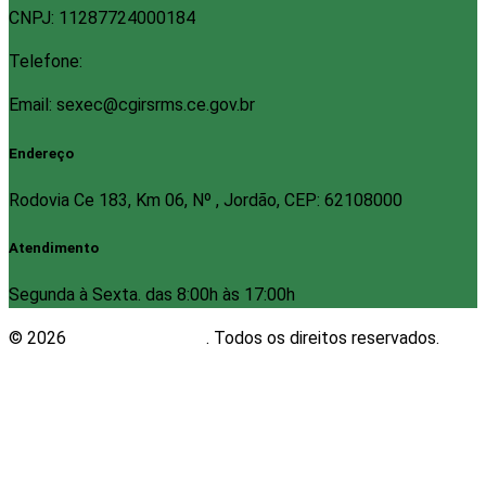
CNPJ: 11287724000184
Telefone:
Email: sexec@cgirsrms.ce.gov.br
Endereço
Rodovia Ce 183, Km 06, Nº , Jordão, CEP: 62108000
Atendimento
Segunda à Sexta. das 8:00h às 17:00h
© 2026
Plugwin Sistemas
. Todos os direitos reservados.