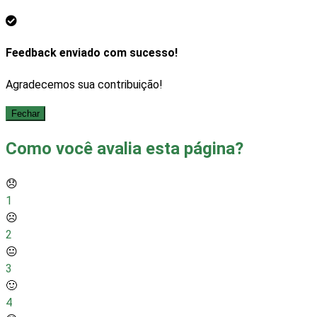
Feedback enviado com sucesso!
Agradecemos sua contribuição!
Fechar
Como você avalia esta página?
😞
1
☹️
2
😐
3
🙂
4